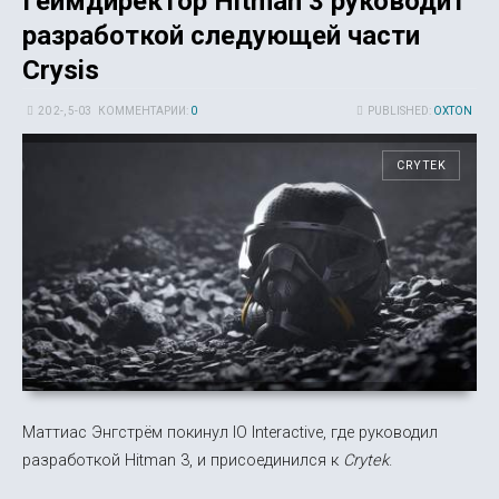
Геймдиректор Hitman 3 руководит
разработкой следующей части
Crysis
20 2-, 5-03
КОММЕНТАРИИ:
0
PUBLISHED:
OXTON
CRYTEK
Маттиас Энгстрём покинул IO Interactive, где руководил
разработкой Hitman 3, и присоединился к
Crytek
.