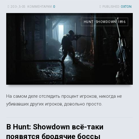
20 3-, 5-05
КОММЕНТАРИИ:
0
PUBLISHED:
OXTON
HUNT: SHOWDOWN 1896
На самом деле отследить процент игроков, никогда не
убивавших других игроков, довольно просто.
В Hunt: Showdown всё-таки
появятся бродячие боссы