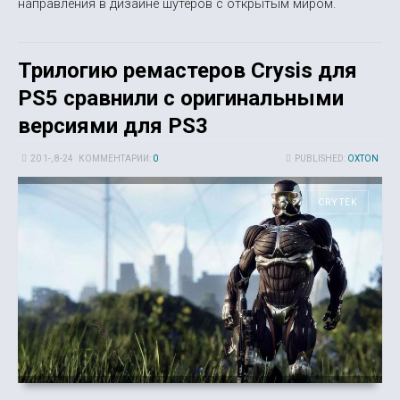
направления в дизайне шутеров с открытым миром.
Трилогию ремастеров Crysis для
PS5 сравнили с оригинальными
версиями для PS3
20 1-, 8-24
КОММЕНТАРИИ:
0
PUBLISHED:
OXTON
CRYTEK