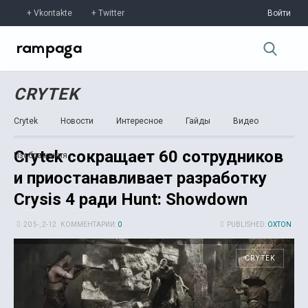
Vkontakte
Twitter
Войти
CRYTEK
Crytek
Новости
Интересное
Гайды
Видео
Crytek сокращает 60 сотрудников
Изображения
и приостанавливает разработку
Crysis 4 ради Hunt: Showdown
20 5-, 2-12
КОММЕНТАРИИ:
0
PUBLISHED:
OXTON
CRYTEK