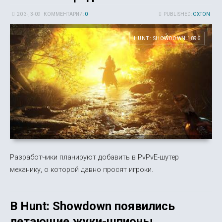
20 3-, 3-09
КОММЕНТАРИИ:
0
PUBLISHED:
OXTON
HUNT: SHOWDOWN 1896
Разработчики планируют добавить в PvPvE-шутер
механику, о которой давно просят игроки.
В Hunt: Showdown появились
летающие жуки-шпионы