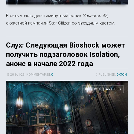
В сеть утекло девятиминутный ролик
Squadron 42
,
сюжетной кампании Star Citizen со звездным кастом.
Слух: Следующая Bioshock может
получить подзаголовок Isolation,
анонс в начале 2022 года
20 1-, 1-29
КОММЕНТАРИИ:
0
PUBLISHED:
OXTON
BIOSHOCK (PARKSIDE)