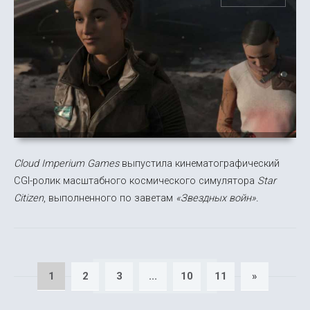
Cloud Imperium Games
выпустила кинематографический
CGI-ролик масштабного космического симулятора
Star
Citizen
, выполненного по заветам
«Звездных войн».
1
2
3
...
10
11
»