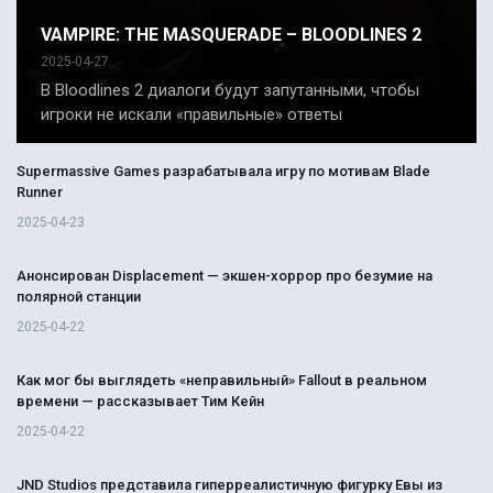
VAMPIRE: THE MASQUERADE – BLOODLINES 2
2025-04-27
В Bloodlines 2 диалоги будут запутанными, чтобы
игроки не искали «правильные» ответы
Supermassive Games разрабатывала игру по мотивам Blade
Runner
2025-04-23
Анонсирован Displacement — экшен-хоррор про безумие на
полярной станции
2025-04-22
Как мог бы выглядеть «неправильный» Fallout в реальном
времени — рассказывает Тим Кейн
2025-04-22
JND Studios представила гиперреалистичную фигурку Евы из