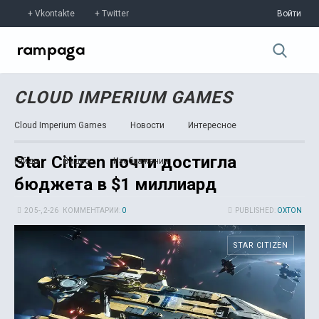
Vkontakte
Twitter
Войти
CLOUD IMPERIUM GAMES
Cloud Imperium Games
Новости
Интересное
Star Citizen почти достигла
Гайды
Видео
Изображения
бюджета в $1 миллиард
20 5-, 2-26
КОММЕНТАРИИ:
0
PUBLISHED:
OXTON
STAR CITIZEN