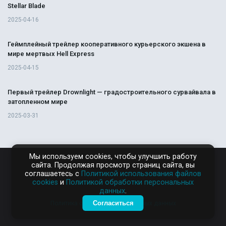
Stellar Blade
2025-04-16
Геймплейный трейлер кооперативного курьерского экшена в
мире мертвых Hell Express
2025-04-15
Первый трейлер Drownlight — градостроительного сурвайвала в
затопленном мире
2025-03-31
Мы используем cookies, чтобы улучшить работу
сайта. Продолжая просмотр страниц сайта, вы
RAMPAGA.RU
соглашаетесь с
Политикой использования файлов
cookies
и
Политикой обработки персональных
данных
.
Согласиться
Политика обработки персональных данных