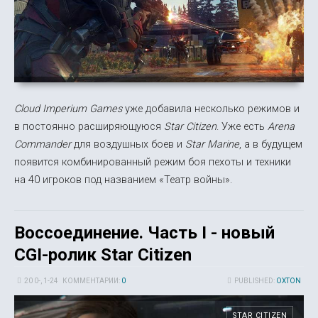
Cloud Imperium Games
уже добавила несколько режимов и
в постоянно расширяющуюся
Star Citizen
. Уже есть
Arena
Commander
для воздушных боев и
Star Marine
, а в будущем
появится комбинированный режим боя пехоты и техники
на 40 игроков под названием «Театр войны».
Воссоединение. Часть I - новый
CGI-ролик Star Citizen
20 0-, 1-24
КОММЕНТАРИИ:
0
PUBLISHED:
OXTON
STAR CITIZEN