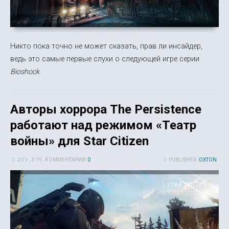
Никто пока точно не может сказать, прав ли инсайдер,
ведь это самые первые слухи о следующей игре серии
Bioshock
.
Авторы хоррора The Persistence
работают над режимом «Театр
войны» для Star Citizen
20 1-, 3-19
КОММЕНТАРИИ:
0
PUBLISHED:
OXTON
STAR CITIZEN