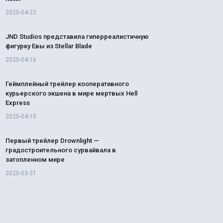
2025-04-22
JND Studios представила гиперреалистичную
фигурку Евы из Stellar Blade
2025-04-16
Геймплейный трейлер кооперативного
курьерского экшена в мире мертвых Hell
Express
2025-04-15
Первый трейлер Drownlight —
градостроительного сурвайвала в
затопленном мире
2025-03-31