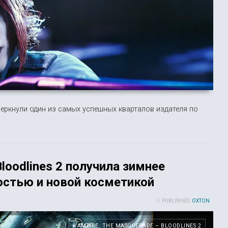
черкнули один из самых успешных кварталов издателя по
loodlines 2 получила зимнее
остью и новой косметикой
PUBLISHED:
OXTON
VAMPIRE: THE MASQUERADE – BLOODLINES 2