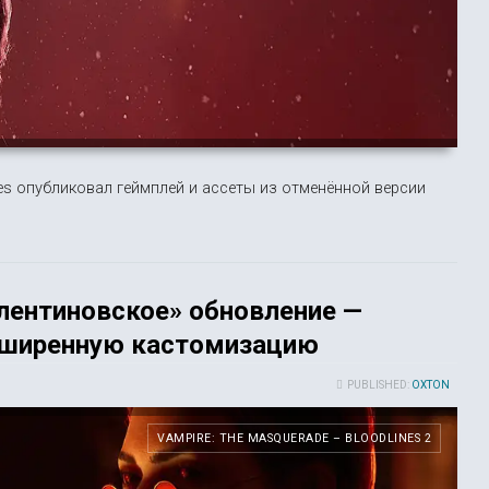
es опубликовал геймплей и ассеты из отменённой версии
алентиновское» обновление —
асширенную кастомизацию
PUBLISHED:
OXTON
VAMPIRE: THE MASQUERADE – BLOODLINES 2