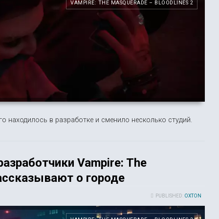
VAMPIRE: THE MASQUERADE – BLOODLINES 2
о находилось в разработке и сменило несколько студий.
разработчики Vampire: The
рассказывают о городе
PUBLISHED:
OXTON