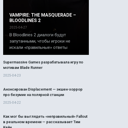
VAMPIRE: THE MASQUERADE –
BLOODLINES 2
2025-04-27
В Bloodlines 2 диалоги будут
запутанными, чтобы игроки не
искали «правильные» ответы
Supermassive Games разрабатывала игру по
мотивам Blade Runner
2025-04-23
Анонсирован Displacement — экшен-хоррор
про безумие на полярной станции
2025-04-22
Как мог бы выглядеть «неправильный» Fallout
в реальном времени — рассказывает Тим
Кейн