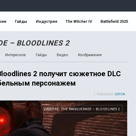
рии
Гайды
Индустрия
The Witcher IV
Battlefield 2025
E – BLOODLINES 2
Интересное
Гайды
Видео
Изображения
Bloodlines 2 получит сюжетное DLC
абельным персонажем
PUBLISHED:
OXTON
VAMPIRE: THE MASQUERADE – BLOODLINES 2