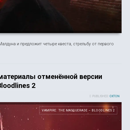
алдуна и предложит четыре квеста, стрельбу от первого
 материалы отменённой версии
loodlines 2
PUBLISHED:
OXTON
VAMPIRE: THE MASQUERADE – BLOODLINES 2