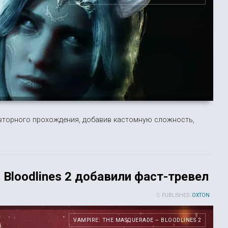
вторного прохождения, добавив кастомную сложность,
 Bloodlines 2 добавили фаст-тревел
PUBLISHED:
OXTON
VAMPIRE: THE MASQUERADE – BLOODLINES 2