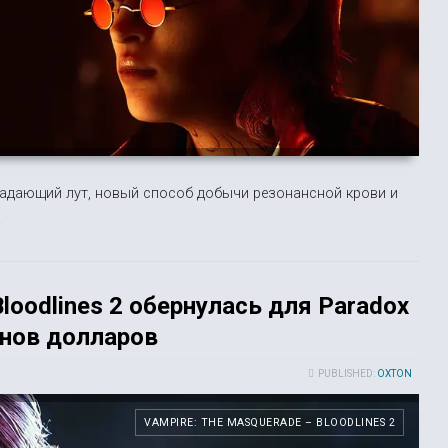
ыпадающий лут, новый способ добычи резонансной крови и
.
loodlines 2 обернулась для Paradox
онов долларов
PUBLISHED:
OXTON
VAMPIRE: THE MASQUERADE – BLOODLINES 2