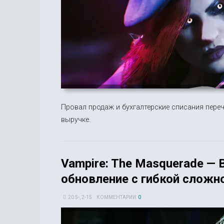
Провал продаж и бухгалтерские списания пере
выручке.
Vampire: The Masquerade — B
обновление с гибкой сложн
20 5-, 2-15
КОММЕНТАРИИ:
0