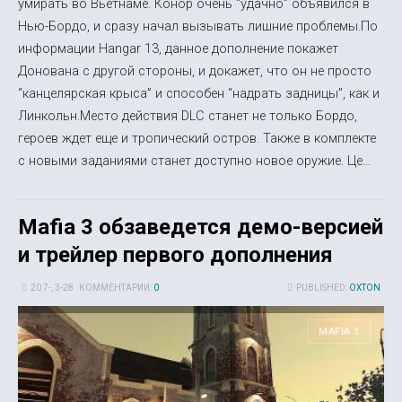
умирать во Вьетнаме. Конор очень “удачно” объявился в
Нью-Бордо, и сразу начал вызывать лишние проблемы.По
информации Hangar 13, данное дополнение покажет
Донована с другой стороны, и докажет, что он не просто
“канцелярская крыса” и способен “надрать задницы”, как и
Линкольн.Место действия DLC станет не только Бордо,
героев ждет еще и тропический остров. Также в комплекте
с новыми заданиями станет доступно новое оружие. Це...
Mafia 3 обзаведется демо-версией
и трейлер первого дополнения
20 7-, 3-28
КОММЕНТАРИИ:
0
PUBLISHED:
OXTON
MAFIA 3