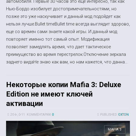
автомобиля. Первые 30 часов это еще интересно, так как
Нью-Бордо изобилует достопримечательностями, но
позже это уже наскучивает и данный мод подойдет как
нельзя лучше.Bullet timeBullet time всегда выглядит здорово,
еще со времен сами знаете какой игры. И данный мод
повторяет именно тот самый опыт. Модификация
позволяет замедлять время, что дает тактическое
преимущество во время перестрелок.Отключение зеркала
заднего видаНе знаю как вам, но нам кажется, что данна...
Некоторые копии Mafia 3: Deluxe
Edition не имеют ключей
активации
20 6-, 0-11
КОММЕНТАРИИ:
0
PUBLISHED:
OXTON
MAFIA 3