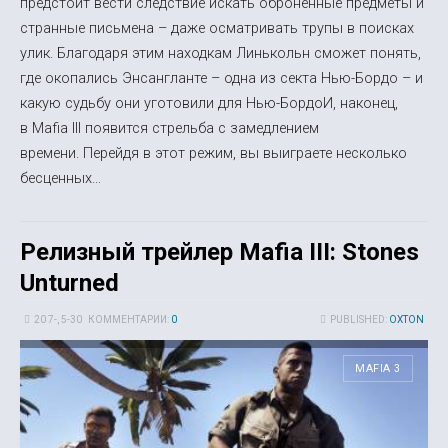
предстоит вести следствие искать оброненные предметы и
странные письмена – даже осматривать трупы в поисках
улик. Благодаря этим находкам Линькольн сможет понять,
где окопались Энсангланте – одна из секта Нью-Бордо – и
какую судьбу они уготовили для Нью-БордоИ, наконец,
в Mafia III появится стрельба с замедлением
времени. Перейдя в этот режим, вы выиграете несколько
бесценных...
Релизный трейлер Mafia III: Stones
Unturned
20 7-, 5-30
КОММЕНТАРИИ:
0
PUBLISHED:
OXTON
MAFIA 3