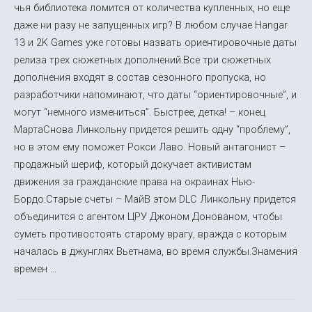
чья библиотека ломится от количества купленных, но еще
даже ни разу не запущенных игр? В любом случае Hangar
13 и 2K Games уже готовы назвать ориентировочные даты
релиза трех сюжетных дополнений.Все три сюжетных
дополнения входят в состав сезонного пропуска, но
разработчики напоминают, что даты “ориентировочные”, и
могут “немного измениться”. Быстрее, детка! – конец
МартаСнова Линкольну придется решить одну “проблему”,
но в этом ему поможет Рокси Лаво. Новый антагонист –
продажный шериф, который докучает активистам
движения за гражданские права на окраинах Нью-
Бордо.Старые счеты – МайВ этом DLC Линкольну придется
объединится с агентом ЦРУ Джоном Донованом, чтобы
суметь противостоять старому врагу, вражда с которым
началась в джунглях Вьетнама, во время службы.Знамения
времен ...