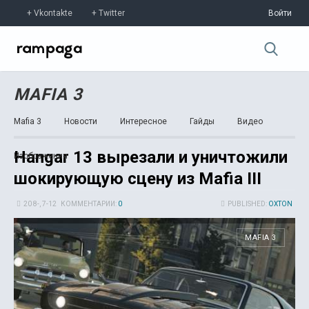
Vkontakte
Twitter
Войти
MAFIA 3
Mafia 3
Новости
Интересное
Гайды
Видео
Hangar 13 вырезали и уничтожили
Изображения
шокирующую сцену из Mafia III
20 8-, 7-12
КОММЕНТАРИИ:
0
PUBLISHED:
OXTON
MAFIA 3