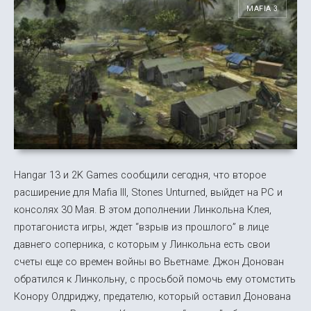
MAFIA 3
Hangar 13 и 2K Games сообщили сегодня, что второе
расширение для Mafia III, Stones Unturned, выйдет на PC и
консолях 30 Мая. В этом дополнении Линкольна Клея,
протагониста игры, ждет “взрыв из прошлого” в лице
давнего соперника, с которым у Линкольна есть свои
счеты еще со времен войны во Вьетнаме. Джон Донован
обратился к Линкольну, с просьбой помочь ему отомстить
Конору Олдриджу, предателю, который оставил Донована