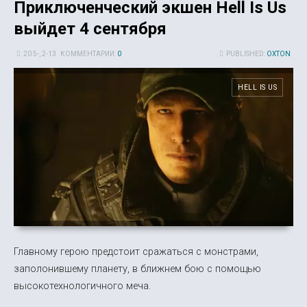
Приключенческий экшен Hell Is Us
выйдет 4 сентября
20 5-, 2-13
КОММЕНТАРИИ:
0
PUBLISHED:
OXTON
HELL IS US
Главному герою предстоит сражаться с монстрами,
заполонившему планету, в ближнем бою с помощью
высокотехнологичного меча.