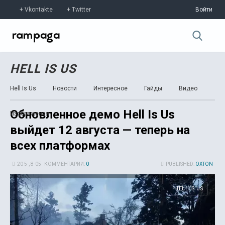
Vkontakte
Twitter
Войти
HELL IS US
Hell Is Us
Новости
Интересное
Гайды
Видео
Обновленное демо Hell Is Us
Изображения
выйдет 12 августа — теперь на
всех платформах
20 5-, 8-05
КОММЕНТАРИИ:
0
PUBLISHED:
OXTON
HELL IS US