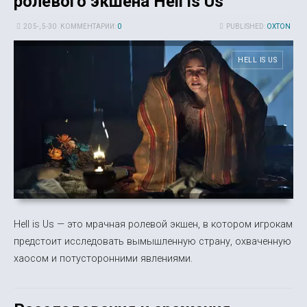
ролевого экшена Hell is Us
20 5-, 5-30
КОММЕНТАРИИ:
0
PUBLISHED:
OXTON
HELL IS US
Hell is Us — это мрачная ролевой экшен, в котором игрокам
предстоит исследовать вымышленную страну, охваченную
хаосом и потусторонними явлениями.