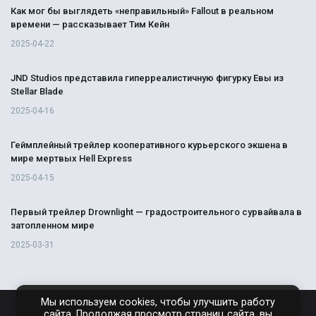
Как мог бы выглядеть «неправильный» Fallout в реальном
времени — рассказывает Тим Кейн
2025-04-22
JND Studios представила гиперреалистичную фигурку Евы из
Stellar Blade
2025-04-16
Геймплейный трейлер кооперативного курьерского экшена в
мире мертвых Hell Express
2025-04-15
Первый трейлер Drownlight — градостроительного сурвайвала в
затопленном мире
2025-03-31
Мы используем cookies, чтобы улучшить работу
сайта. Продолжая просмотр страниц сайта, вы