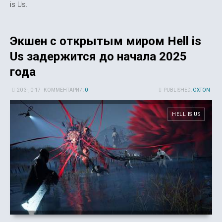
is Us.
Экшен с открытым миром Hell is
Us задержится до начала 2025
года
20 3-, 0-17
КОММЕНТАРИИ:
0
PUBLISHED:
OXTON
HELL IS US