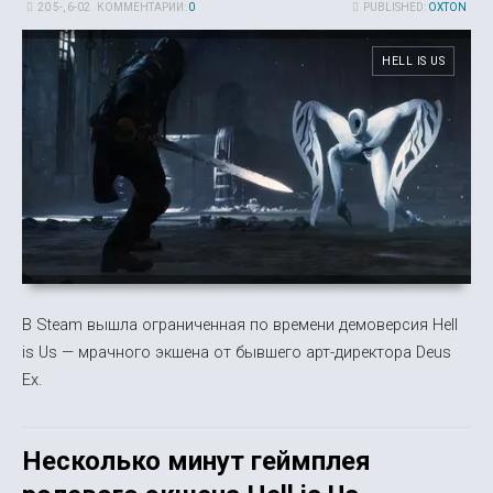
20 5-, 6-02
КОММЕНТАРИИ:
0
PUBLISHED:
OXTON
HELL IS US
В Steam вышла ограниченная по времени демоверсия Hell
is Us — мрачного экшена от бывшего арт-директора Deus
Ex.
Несколько минут геймплея