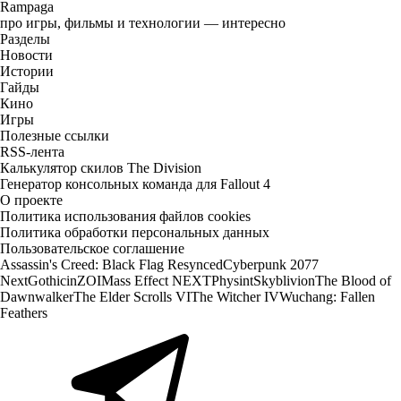
Rampaga
про игры, фильмы и технологии — интересно
Разделы
Новости
Истории
Гайды
Кино
Игры
Полезные ссылки
RSS-лента
Калькулятор скилов The Division
Генератор консольных команда для Fallout 4
О проекте
Политика использования файлов cookies
Политика обработки персональных данных
Пользовательское соглашение
Assassin's Creed: Black Flag Resynced
Cyberpunk 2077
Next
Gothic
inZOI
Mass Effect NEXT
Physint
Skyblivion
The Blood of
Dawnwalker
The Elder Scrolls VI
The Witcher IV
Wuchang: Fallen
Feathers