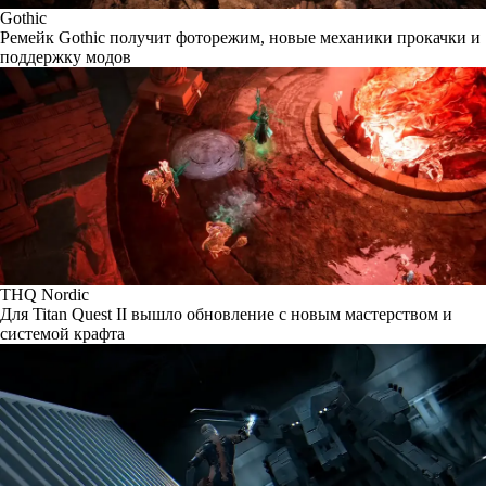
Gothic
Ремейк Gothic получит фоторежим, новые механики прокачки и
поддержку модов
THQ Nordic
Для Titan Quest II вышло обновление с новым мастерством и
системой крафта