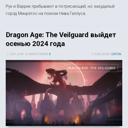
Рук и Варрик прибывают в потрясающий, но захудалый
город Минратос на поиски Нива Галлуса.
Dragon Age: The Veilguard выйдет
осенью 2024 года
20 4-, 6-09
КОММЕНТАРИИ:
0
PUBLISHED:
OXTON
DRAGON AGE: THE VEILGUARD