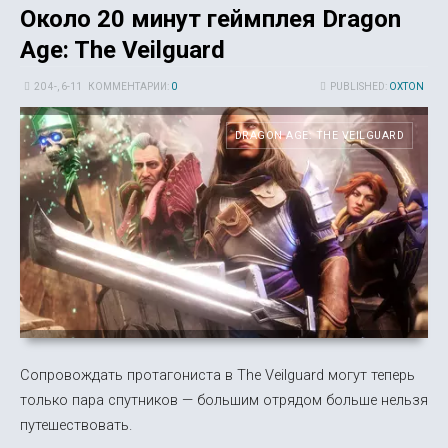
Около 20 минут геймплея Dragon
Age: The Veilguard
20 4-, 6-11
КОММЕНТАРИИ:
0
PUBLISHED:
OXTON
DRAGON AGE: THE VEILGUARD
Сопровождать протагониста в The Veilguard могут теперь
только пара спутников — большим отрядом больше нельзя
путешествовать.