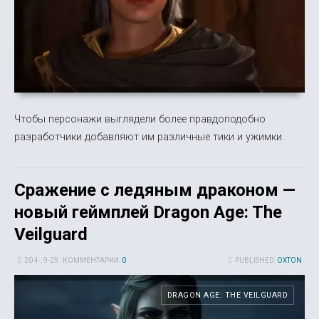
Чтобы персонажи выглядели более правдоподобно
разработчики добавляют им различные тики и ужимки.
Сражение с ледяным драконом —
новый геймплей Dragon Age: The
Veilguard
20 4-, 9-25
КОММЕНТАРИИ:
0
PUBLISHED:
OXTON
DRAGON AGE: THE VEILGUARD