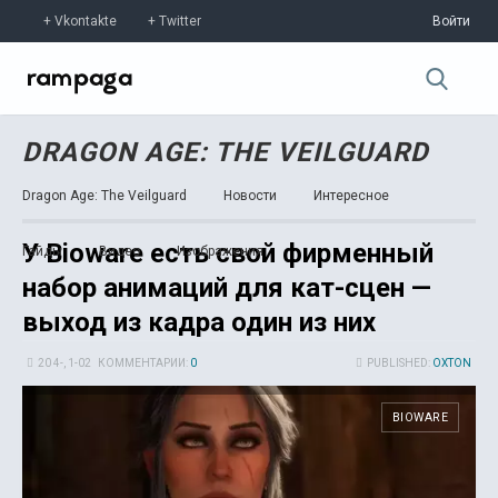
Vkontakte
Twitter
Войти
DRAGON AGE: THE VEILGUARD
Dragon Age: The Veilguard
Новости
Интересное
У Bioware есть свой фирменный
Гайды
Видео
Изображения
набор анимаций для кат-сцен —
выход из кадра один из них
20 4-, 1-02
КОММЕНТАРИИ:
0
PUBLISHED:
OXTON
BIOWARE