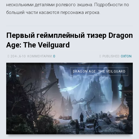
несколькими деталями ролевого экшена. Подробности по
большей части касаются персонажа игрока.
Первый геймплейный тизер Dragon
Age: The Veilguard
20 4-, 6-10
КОММЕНТАРИИ:
0
PUBLISHED:
OXTON
DRAGON AGE: THE VEILGUARD