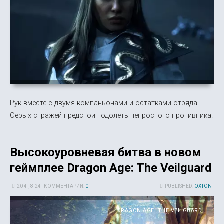
Рук вместе с двумя компаньонами и остатками отряда
Серых стражей предстоит одолеть непростого противника.
Высокоуровневая битва в новом
геймплее Dragon Age: The Veilguard
20 4-, 8-24
КОММЕНТАРИИ:
0
PUBLISHED:
OXTON
DRAGON AGE: THE VEILGUARD