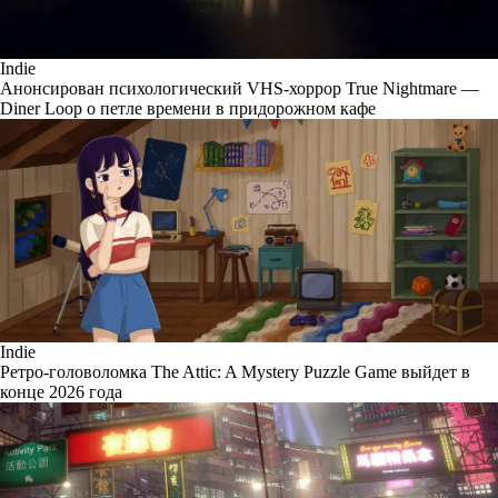
Indie
Анонсирован психологический VHS-хоррор True Nightmare —
Diner Loop о петле времени в придорожном кафе
Indie
Ретро-головоломка The Attic: A Mystery Puzzle Game выйдет в
конце 2026 года