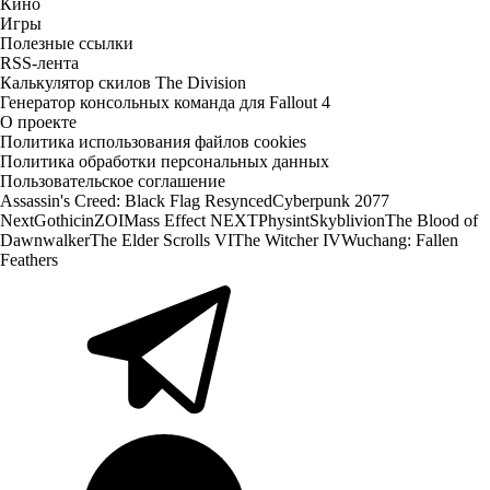
Кино
Игры
Полезные ссылки
RSS-лента
Калькулятор скилов The Division
Генератор консольных команда для Fallout 4
О проекте
Политика использования файлов cookies
Политика обработки персональных данных
Пользовательское соглашение
Assassin's Creed: Black Flag Resynced
Cyberpunk 2077
Next
Gothic
inZOI
Mass Effect NEXT
Physint
Skyblivion
The Blood of
Dawnwalker
The Elder Scrolls VI
The Witcher IV
Wuchang: Fallen
Feathers