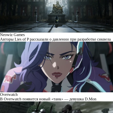
Neowiz Games
Авторы Lies of P рассказали о давлении при разработке сиквела
Overwatch
В Overwatch появится новый «танк» — девушка D.Mon