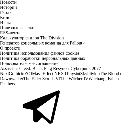
Новости
Истории
Гайды
Кино
Игры
Полезные ссылки
RSS-лента
Калькулятор скилов The Division
Генератор консольных команда для Fallout 4
О проекте
Политика использования файлов cookies
Политика обработки персональных данных
Пользовательское соглашение
Assassin's Creed: Black Flag Resynced
Cyberpunk 2077
Next
Gothic
inZOI
Mass Effect NEXT
Physint
Skyblivion
The Blood of
Dawnwalker
The Elder Scrolls VI
The Witcher IV
Wuchang: Fallen
Feathers