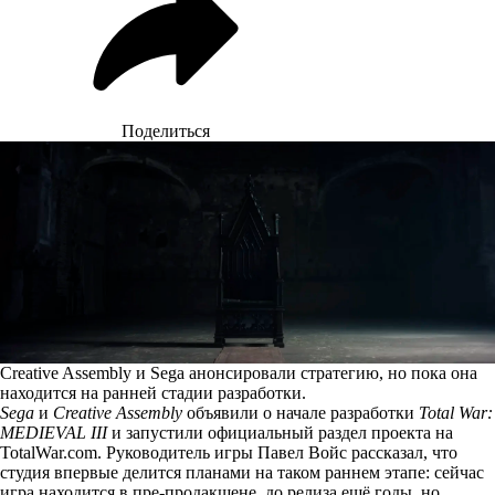
Поделиться
Creative Assembly и Sega анонсировали стратегию, но пока она
находится на ранней стадии разработки.
Sega
и
Creative Assembly
объявили
о начале разработки
Total War:
MEDIEVAL III
и запустили официальный раздел проекта на
TotalWar.com. Руководитель игры Павел Войс рассказал, что
студия впервые делится планами на таком раннем этапе: сейчас
игра находится в пре-продакшене, до релиза ещё годы, но