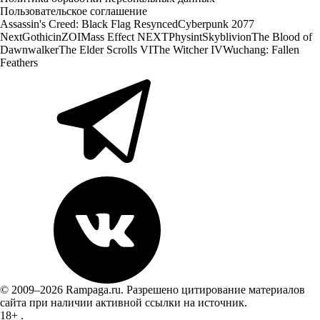
Пользовательское соглашение
Assassin's Creed: Black Flag Resynced
Cyberpunk 2077
Next
Gothic
inZOI
Mass Effect NEXT
Physint
Skyblivion
The Blood of
Dawnwalker
The Elder Scrolls VI
The Witcher IV
Wuchang: Fallen
Feathers
© 2009–2026 Rampaga.ru. Разрешено цитирование материалов
сайта при наличии активной ссылки на источник.
18+
.