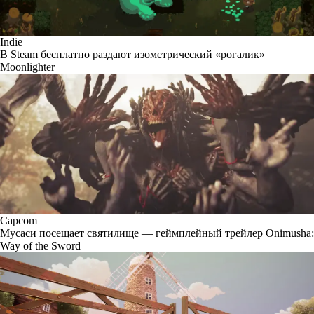
Indie
В Steam бесплатно раздают изометрический «рогалик»
Moonlighter
Capcom
Мусаси посещает святилище — геймплейный трейлер Onimusha:
Way of the Sword