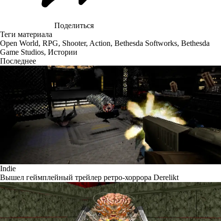
Поделиться
Теги материала
Open World
,
RPG
,
Shooter
,
Action
,
Bethesda Softworks
,
Bethesda
Game Studios
,
Истории
Последнее
Indie
Вышел геймплейный трейлер ретро-хоррора Derelikt