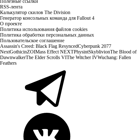
Полезные ссылки
RSS-лента
Калькулятор скилов The Division
Генератор консольных команда для Fallout 4
О проекте
Политика использования файлов cookies
Политика обработки персональных данных
Пользовательское соглашение
Assassin's Creed: Black Flag Resynced
Cyberpunk 2077
Next
Gothic
inZOI
Mass Effect NEXT
Physint
Skyblivion
The Blood of
Dawnwalker
The Elder Scrolls VI
The Witcher IV
Wuchang: Fallen
Feathers