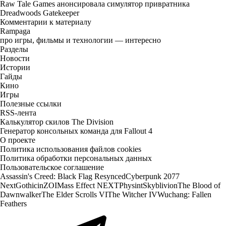
Raw Tale Games анонсировала симулятор привратника
Dreadwoods Gatekeeper
Комментарии к материалу
Rampaga
про игры, фильмы и технологии — интересно
Разделы
Новости
Истории
Гайды
Кино
Игры
Полезные ссылки
RSS-лента
Калькулятор скилов The Division
Генератор консольных команда для Fallout 4
О проекте
Политика использования файлов cookies
Политика обработки персональных данных
Пользовательское соглашение
Assassin's Creed: Black Flag Resynced
Cyberpunk 2077
Next
Gothic
inZOI
Mass Effect NEXT
Physint
Skyblivion
The Blood of
Dawnwalker
The Elder Scrolls VI
The Witcher IV
Wuchang: Fallen
Feathers