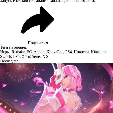
Запуск Kickstarter-кампании запланирован на это лето.
Поделиться
Теги материала
Игры
,
Remake
,
PC
,
Action
,
Xbox One
,
PS4
,
Новости
,
Nintendo
Switch
,
PS5
,
Xbox Series X|S
Последнее