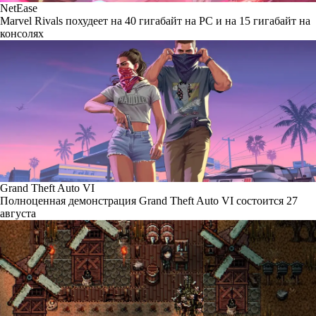
NetEase
Marvel Rivals похудеет на 40 гигабайт на PC и на 15 гигабайт на
консолях
Grand Theft Auto VI
Полноценная демонстрация Grand Theft Auto VI состоится 27
августа