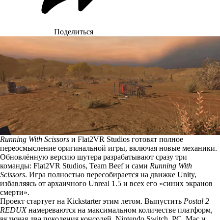
Поделиться
Running With Scissors
и Flat2VR Studios готовят полное
переосмысление оригинальной игры, включая новые механики.
Обновлённую версию шутера разрабатывают сразу три
команды: Flat2VR Studios, Team Beef и сами
Running With
Scissors
. Игра полностью пересобирается на движке Unity,
избавляясь от архаичного Unreal 1.5 и всех его «синих экранов
смерти».
Проект стартует на Kickstarter этим летом. Выпустить
Postal 2
REDUX
намереваются на максимальном количестве платформ,
включая два поколения консолей, Nintendo Switch, PC, Mac и