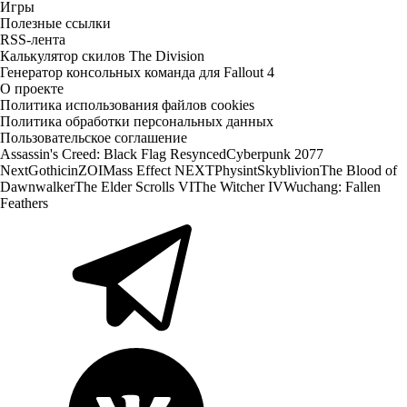
Игры
Полезные ссылки
RSS-лента
Калькулятор скилов The Division
Генератор консольных команда для Fallout 4
О проекте
Политика использования файлов cookies
Политика обработки персональных данных
Пользовательское соглашение
Assassin's Creed: Black Flag Resynced
Cyberpunk 2077
Next
Gothic
inZOI
Mass Effect NEXT
Physint
Skyblivion
The Blood of
Dawnwalker
The Elder Scrolls VI
The Witcher IV
Wuchang: Fallen
Feathers