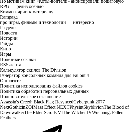
По мотивам книг «Коты-воители» анонсировали пошаговую
RPG — релиз осенью
Комментарии к материалу
Rampaga
про игры, фильмы и технологии — интересно
Разделы
Новости
Истории
Гайды
Кино
Игры
Полезные ссылки
RSS-лента
Калькулятор скилов The Division
Генератор консольных команда для Fallout 4
О проекте
Политика использования файлов cookies
Политика обработки персональных данных
Пользовательское соглашение
Assassin's Creed: Black Flag Resynced
Cyberpunk 2077
Next
Gothic
inZOI
Mass Effect NEXT
Physint
Skyblivion
The Blood of
Dawnwalker
The Elder Scrolls VI
The Witcher IV
Wuchang: Fallen
Feathers