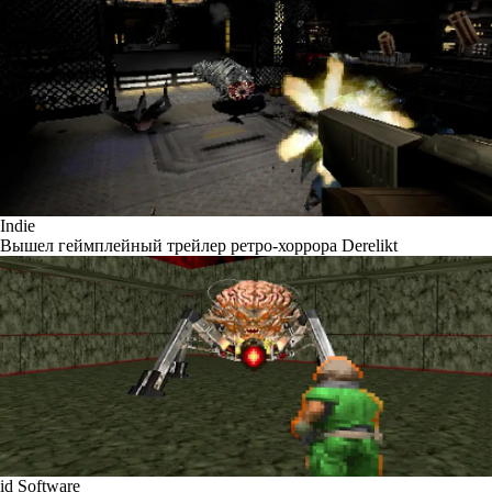
Indie
Вышел геймплейный трейлер ретро-хоррора Derelikt
id Software