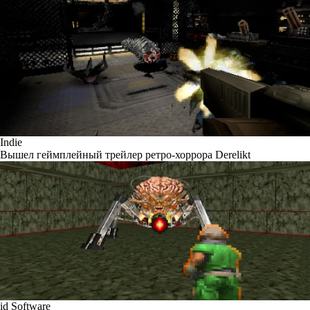
Indie
Вышел геймплейный трейлер ретро-хоррора Derelikt
id Software