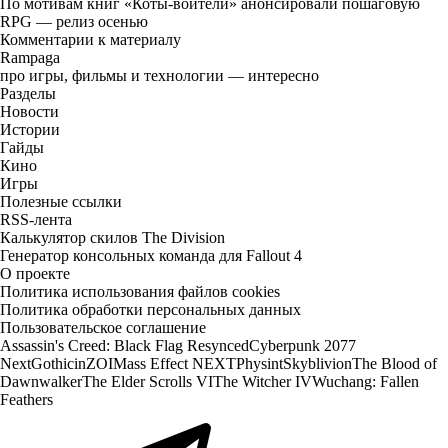
По мотивам книг «Коты-воители» анонсировали пошаговую
RPG — релиз осенью
Комментарии к материалу
Rampaga
про игры, фильмы и технологии — интересно
Разделы
Новости
Истории
Гайды
Кино
Игры
Полезные ссылки
RSS-лента
Калькулятор скилов The Division
Генератор консольных команда для Fallout 4
О проекте
Политика использования файлов cookies
Политика обработки персональных данных
Пользовательское соглашение
Assassin's Creed: Black Flag Resynced
Cyberpunk 2077
Next
Gothic
inZOI
Mass Effect NEXT
Physint
Skyblivion
The Blood of
Dawnwalker
The Elder Scrolls VI
The Witcher IV
Wuchang: Fallen
Feathers