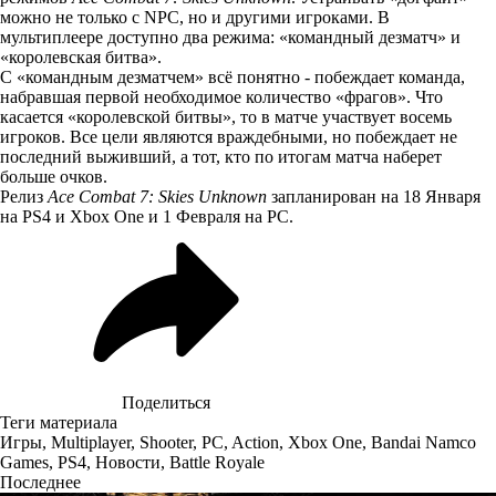
можно не только с NPC, но и другими игроками. В
мультиплеере доступно два режима: «командный дезматч» и
«королевская битва».
С «командным дезматчем» всё понятно - побеждает команда,
набравшая первой необходимое количество «фрагов». Что
касается «королевской битвы», то в матче участвует восемь
игроков. Все цели являются враждебными, но побеждает не
последний выживший, а тот, кто по итогам матча наберет
больше очков.
Релиз
Ace Combat 7: Skies Unknown
запланирован на 18 Января
на PS4 и Xbox One и 1 Февраля на PC.
Поделиться
Теги материала
Игры
,
Multiplayer
,
Shooter
,
PC
,
Action
,
Xbox One
,
Bandai Namco
Games
,
PS4
,
Новости
,
Battle Royale
Последнее