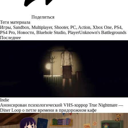
Поделиться
Теги материала
Игры
,
Sandbox
,
Multiplayer
,
Shooter
,
PC
,
Action
,
Xbox One
,
PS4
,
PS4 Pro
,
Новости
,
Bluehole Studio
,
PlayerUnknown's Battlegrounds
Последнее
Indie
Анонсирован психологический VHS-хоррор True Nightmare —
Diner Loop о петле времени в придорожном кафе