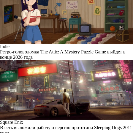
Indie
Ретро-головоломка The Attic: A Mystery Puzzle Game выйдет в
конце 2026 года
Square Enix
В сеть выложили рабочую версию прототипа Sleeping Dogs 2011
года