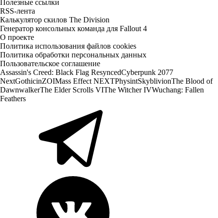
Полезные ссылки
RSS-лента
Калькулятор скилов The Division
Генератор консольных команда для Fallout 4
О проекте
Политика использования файлов cookies
Политика обработки персональных данных
Пользовательское соглашение
Assassin's Creed: Black Flag Resynced
Cyberpunk 2077
Next
Gothic
inZOI
Mass Effect NEXT
Physint
Skyblivion
The Blood of
Dawnwalker
The Elder Scrolls VI
The Witcher IV
Wuchang: Fallen
Feathers