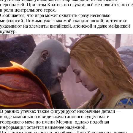
персонажей. При этом Кратос, по слухам, всё же появится, но не
в роли центрального героя.
Сообщается, что игра может охватить сразу несколько
мифологий. Помимо уже знакомой скандинавской, источники
указывают на элементы китайской, японской и даже майянской
культур.
В ранних утечках также фигурируют необычные детали —
вроде компаньона в виде «желатинового существа» и
говорящего меча по имени Мерлин, однако подобная
информация остаётся наименее надёжной.
По данным журналиста и иснайдера Тома Хендерсона, новую