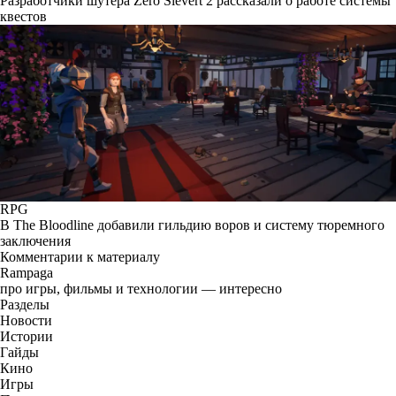
Разработчики шутера Zero Sievert 2 рассказали о работе системы
квестов
RPG
В The Bloodline добавили гильдию воров и систему тюремного
заключения
Комментарии к материалу
Rampaga
про игры, фильмы и технологии — интересно
Разделы
Новости
Истории
Гайды
Кино
Игры