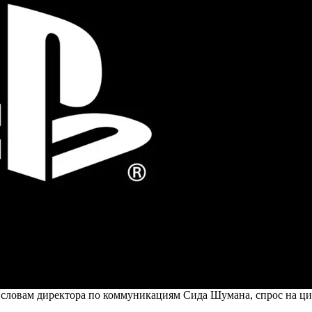
словам директора по коммуникациям Сида Шумана, спрос на ци