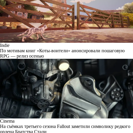
Indie
По мотивам книг «Коты-воители» анонсировали пошаговую
RPG — релиз осенью
Cinema
На съёмках третьего сезона Fallout заметили символику редкого
ордена Братства Стали