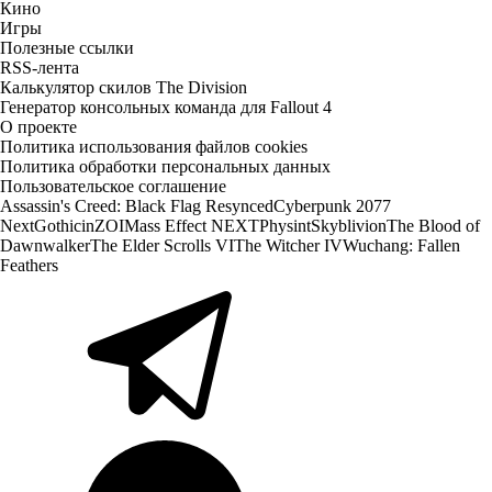
Кино
Игры
Полезные ссылки
RSS-лента
Калькулятор скилов The Division
Генератор консольных команда для Fallout 4
О проекте
Политика использования файлов cookies
Политика обработки персональных данных
Пользовательское соглашение
Assassin's Creed: Black Flag Resynced
Cyberpunk 2077
Next
Gothic
inZOI
Mass Effect NEXT
Physint
Skyblivion
The Blood of
Dawnwalker
The Elder Scrolls VI
The Witcher IV
Wuchang: Fallen
Feathers