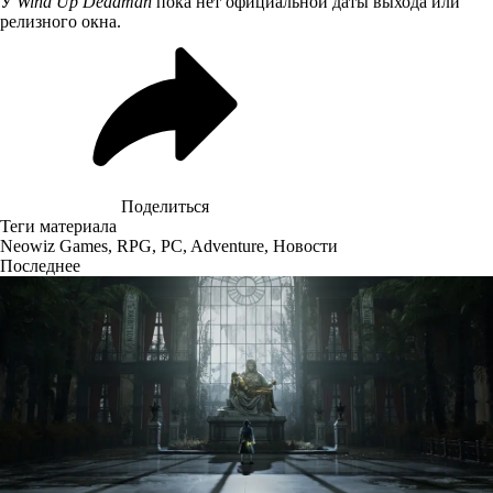
У
Wind Up Deadman
пока нет официальной даты выхода или
релизного окна.
Поделиться
Теги материала
Neowiz Games
,
RPG
,
PC
,
Adventure
,
Новости
Последнее