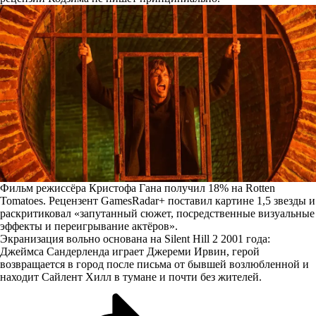
Фильм режиссёра Кристофа Гана получил 18% на Rotten
Tomatoes. Рецензент GamesRadar+ поставил картине 1,5 звезды и
раскритиковал «запутанный сюжет, посредственные визуальные
эффекты и переигрывание актёров».
Экранизация вольно основана на Silent Hill 2 2001 года:
Джеймса Сандерленда играет Джереми Ирвин, герой
возвращается в город после письма от бывшей возлюбленной и
находит Сайлент Хилл в тумане и почти без жителей.