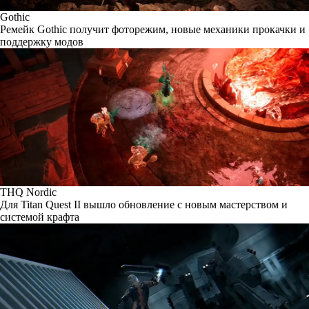
Gothic
Ремейк Gothic получит фоторежим, новые механики прокачки и
поддержку модов
THQ Nordic
Для Titan Quest II вышло обновление с новым мастерством и
системой крафта