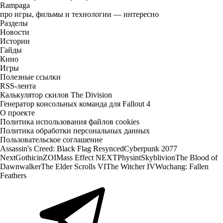
Rampaga
про игры, фильмы и технологии — интересно
Разделы
Новости
Истории
Гайды
Кино
Игры
Полезные ссылки
RSS-лента
Калькулятор скилов The Division
Генератор консольных команда для Fallout 4
О проекте
Политика использования файлов cookies
Политика обработки персональных данных
Пользовательское соглашение
Assassin's Creed: Black Flag Resynced
Cyberpunk 2077
Next
Gothic
inZOI
Mass Effect NEXT
Physint
Skyblivion
The Blood of
Dawnwalker
The Elder Scrolls VI
The Witcher IV
Wuchang: Fallen
Feathers