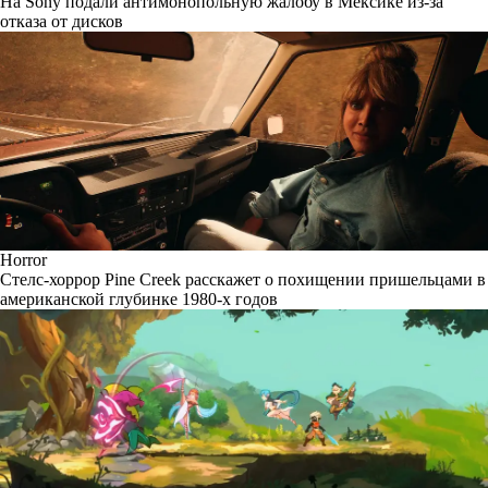
На Sony подали антимонопольную жалобу в Мексике из-за
отказа от дисков
Horror
Стелс-хоррор Pine Creek расскажет о похищении пришельцами в
американской глубинке 1980-х годов