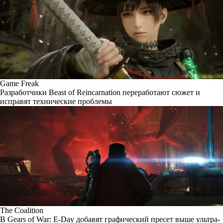
Game Freak
Разработчики Beast of Reincarnation переработают сюжет и
исправят технические проблемы
The Coalition
В Gears of War: E-Day добавят графический пресет выше ультра-