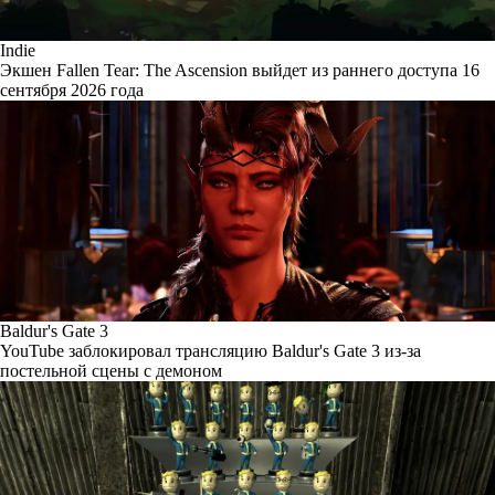
Indie
Экшен Fallen Tear: The Ascension выйдет из раннего доступа 16
сентября 2026 года
Baldur's Gate 3
YouTube заблокировал трансляцию Baldur's Gate 3 из-за
постельной сцены с демоном