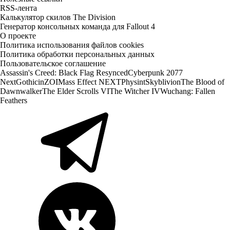
RSS-лента
Калькулятор скилов The Division
Генератор консольных команда для Fallout 4
О проекте
Политика использования файлов cookies
Политика обработки персональных данных
Пользовательское соглашение
Assassin's Creed: Black Flag Resynced
Cyberpunk 2077
Next
Gothic
inZOI
Mass Effect NEXT
Physint
Skyblivion
The Blood of
Dawnwalker
The Elder Scrolls VI
The Witcher IV
Wuchang: Fallen
Feathers