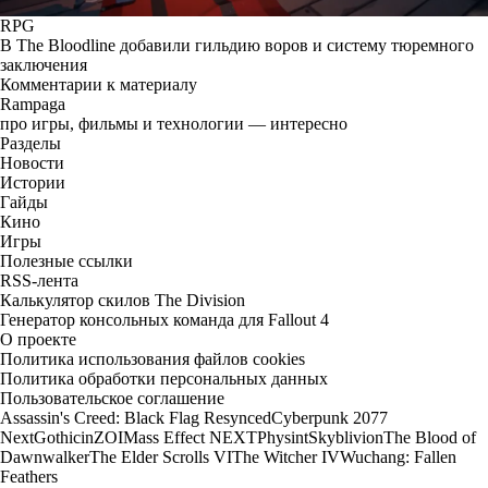
RPG
В The Bloodline добавили гильдию воров и систему тюремного
заключения
Комментарии к материалу
Rampaga
про игры, фильмы и технологии — интересно
Разделы
Новости
Истории
Гайды
Кино
Игры
Полезные ссылки
RSS-лента
Калькулятор скилов The Division
Генератор консольных команда для Fallout 4
О проекте
Политика использования файлов cookies
Политика обработки персональных данных
Пользовательское соглашение
Assassin's Creed: Black Flag Resynced
Cyberpunk 2077
Next
Gothic
inZOI
Mass Effect NEXT
Physint
Skyblivion
The Blood of
Dawnwalker
The Elder Scrolls VI
The Witcher IV
Wuchang: Fallen
Feathers