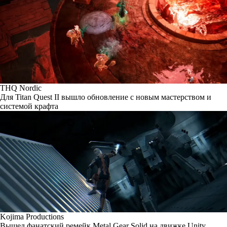
THQ Nordic
Для Titan Quest II вышло обновление с новым мастерством и
системой крафта
Kojima Productions
Вышел фанатский ремейк Metal Gear Solid на движке Unity