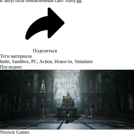
и запустила обновлённый сайт Ahoy.gg.
Поделиться
Теги материала
Indie
,
Sandbox
,
PC
,
Action
,
Новости
,
Simulator
Последнее
Neowiz Games