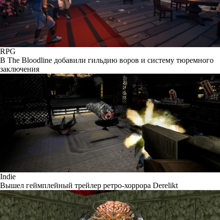
RPG
В The Bloodline добавили гильдию воров и систему тюремного
заключения
Indie
Вышел геймплейный трейлер ретро-хоррора Derelikt