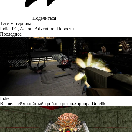
Поделиться
Теги материала
Indie
,
PC
,
Action
,
Adventure
,
Новости
Последнее
Indie
Вышел геймплейный трейлер ретро-хоррора Derelikt