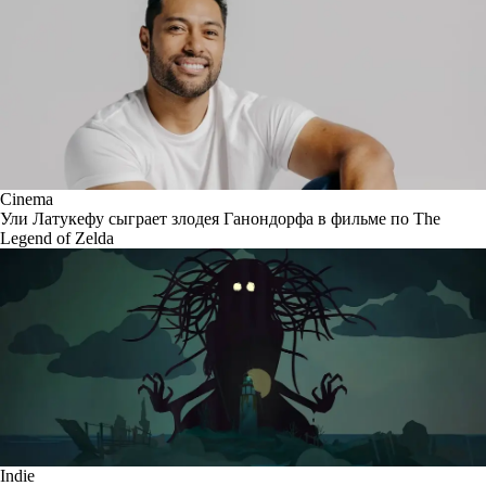
Cinema
Ули Латукефу сыграет злодея Ганондорфа в фильме по The
Legend of Zelda
Indie