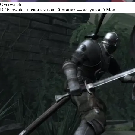
Overwatch
В Overwatch появится новый «танк» — девушка D.Mon