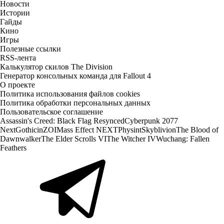
Новости
Истории
Гайды
Кино
Игры
Полезные ссылки
RSS-лента
Калькулятор скилов The Division
Генератор консольных команда для Fallout 4
О проекте
Политика использования файлов cookies
Политика обработки персональных данных
Пользовательское соглашение
Assassin's Creed: Black Flag Resynced
Cyberpunk 2077
Next
Gothic
inZOI
Mass Effect NEXT
Physint
Skyblivion
The Blood of
Dawnwalker
The Elder Scrolls VI
The Witcher IV
Wuchang: Fallen
Feathers