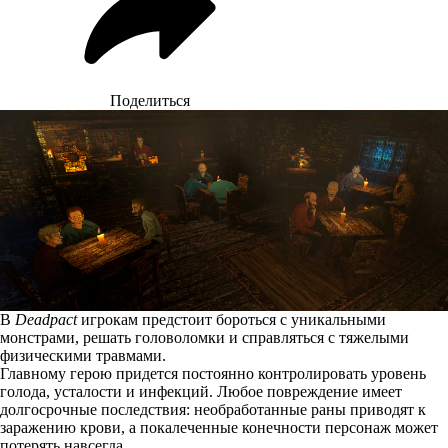
Поделиться
В
Deadpact
игрокам предстоит бороться с уникальными
монстрами, решать головоломки и справляться с тяжелыми
физическими травмами.
Главному герою придется постоянно контролировать уровень
голода, усталости и инфекций. Любое повреждение имеет
долгосрочные последствия: необработанные раны приводят к
заражению крови, а покалеченные конечности персонаж может
потерять навсегда.