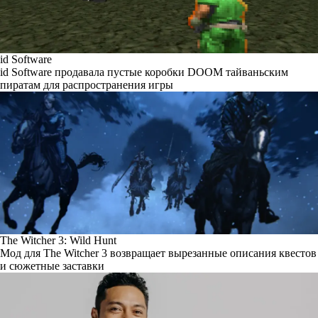
id Software
id Software продавала пустые коробки DOOM тайваньским
пиратам для распространения игры
The Witcher 3: Wild Hunt
Мод для The Witcher 3 возвращает вырезанные описания квестов
и сюжетные заставки