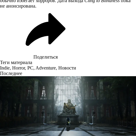
обычно избегает хорроров. Дата выхода
Cling to Blindness
пока
не анонсирована.
Поделиться
Теги материала
Indie
,
Horror
,
PC
,
Adventure
,
Новости
Последнее