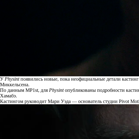
У
Physint
появились новые, пока неофициальные детали кастинга
Миккельсена.
По данным MP1st, для
Physint
опубликованы
подробности кастин
Хамабэ.
Кастингом руководит Мари Уэда — основатель студии Pivot Motion