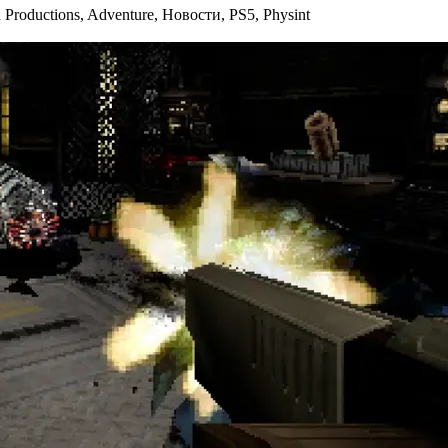
 Productions
,
Adventure
,
Новости
,
PS5
,
Physint