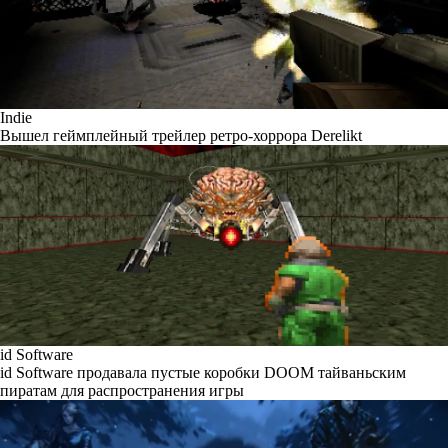
Indie
Вышел геймплейный трейлер ретро-хоррора Derelikt
id Software
id Software продавала пустые коробки DOOM тайваньским
пиратам для распространения игры