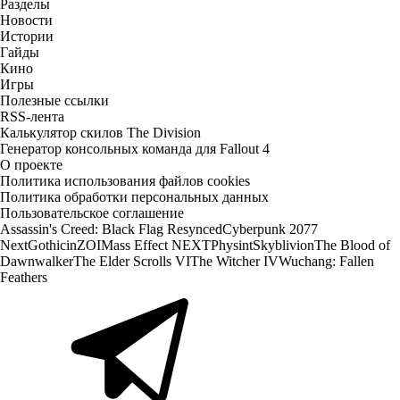
Разделы
Новости
Истории
Гайды
Кино
Игры
Полезные ссылки
RSS-лента
Калькулятор скилов The Division
Генератор консольных команда для Fallout 4
О проекте
Политика использования файлов cookies
Политика обработки персональных данных
Пользовательское соглашение
Assassin's Creed: Black Flag Resynced
Cyberpunk 2077
Next
Gothic
inZOI
Mass Effect NEXT
Physint
Skyblivion
The Blood of
Dawnwalker
The Elder Scrolls VI
The Witcher IV
Wuchang: Fallen
Feathers