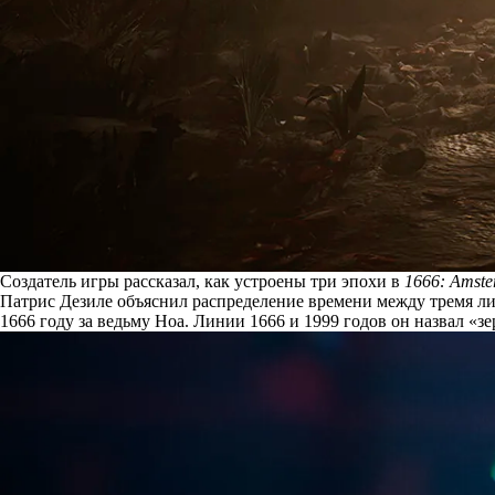
Создатель игры рассказал, как устроены три эпохи в
1666: Amst
Патрис Дезиле
объяснил
распределение времени между тремя лин
1666 году за ведьму Ноа. Линии 1666 и 1999 годов он назвал «з