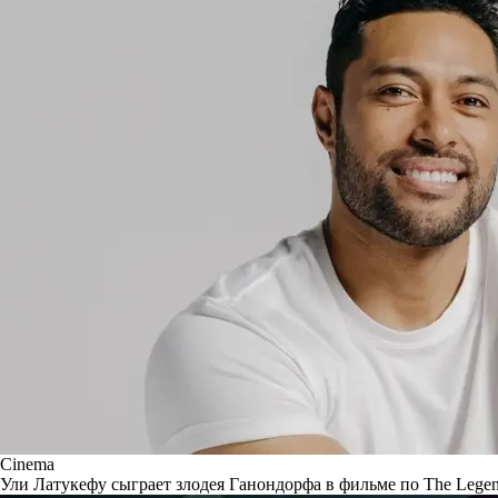
Cinema
Ули Латукефу сыграет злодея Ганондорфа в фильме по The Legen