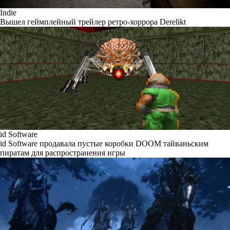
Indie
Вышел геймплейный трейлер ретро-хоррора Derelikt
id Software
id Software продавала пустые коробки DOOM тайваньским
пиратам для распространения игры