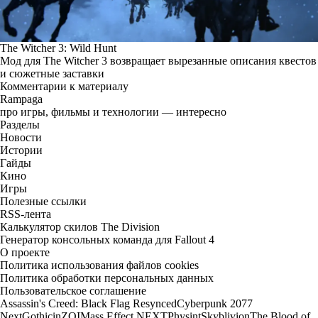
The Witcher 3: Wild Hunt
Мод для The Witcher 3 возвращает вырезанные описания квестов
и сюжетные заставки
Комментарии к материалу
Rampaga
про игры, фильмы и технологии — интересно
Разделы
Новости
Истории
Гайды
Кино
Игры
Полезные ссылки
RSS-лента
Калькулятор скилов The Division
Генератор консольных команда для Fallout 4
О проекте
Политика использования файлов cookies
Политика обработки персональных данных
Пользовательское соглашение
Assassin's Creed: Black Flag Resynced
Cyberpunk 2077
Next
Gothic
inZOI
Mass Effect NEXT
Physint
Skyblivion
The Blood of