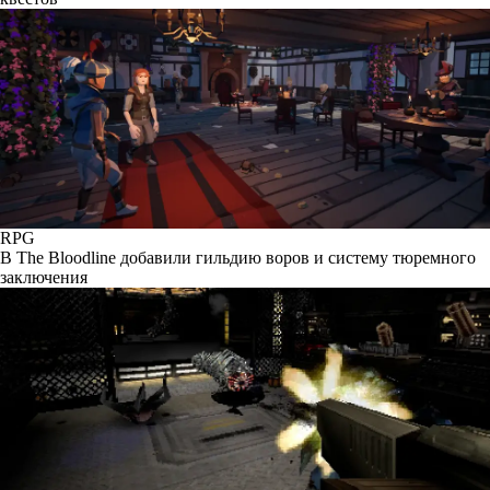
RPG
В The Bloodline добавили гильдию воров и систему тюремного
заключения