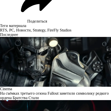
Поделиться
Теги материала
RTS
,
PC
,
Новости
,
Strategy
,
FireFly Studios
Последнее
Cinema
На съёмках третьего сезона Fallout заметили символику редкого
ордена Братства Стали