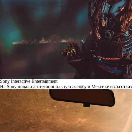
Sony Interactive Entertainment
На Sony подали антимонопольную жалобу в Мексике из-за отказ