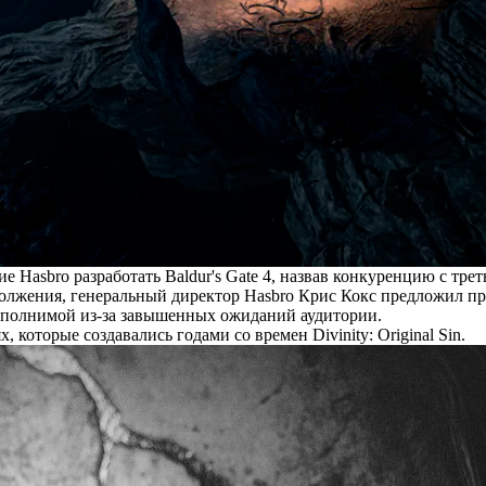
Hasbro разработать Baldur's Gate 4, назвав конкуренцию с трет
олжения, генеральный директор Hasbro Крис Кокс предложил пр
евыполнимой из-за завышенных ожиданий аудитории.
, которые создавались годами со времен Divinity: Original Sin.