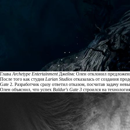
Глава
Archetype Entertainment
Джеймс Олен отклонил предложение 
После того как студия
Larian Studios
отказалась
от создания прод
Gate 2. Разработчик сразу ответил отказом, посчитав задачу н
Олен объяснил, что успех
Baldur's Gate 3
строился на технологиях