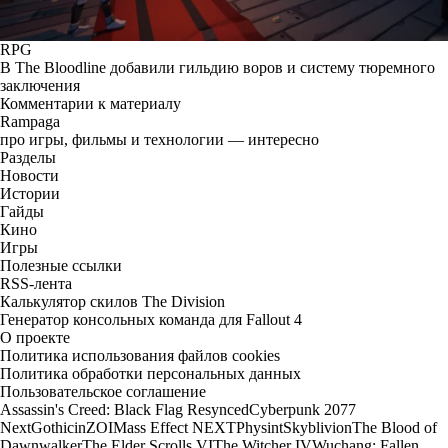
RPG
В The Bloodline добавили гильдию воров и систему тюремного
заключения
Комментарии к материалу
Rampaga
про игры, фильмы и технологии — интересно
Разделы
Новости
Истории
Гайды
Кино
Игры
Полезные ссылки
RSS-лента
Калькулятор скилов The Division
Генератор консольных команда для Fallout 4
О проекте
Политика использования файлов cookies
Политика обработки персональных данных
Пользовательское соглашение
Assassin's Creed: Black Flag Resynced
Cyberpunk 2077
Next
Gothic
inZOI
Mass Effect NEXT
Physint
Skyblivion
The Blood of
Dawnwalker
The Elder Scrolls VI
The Witcher IV
Wuchang: Fallen