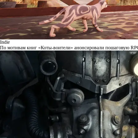
Indie
По мотивам книг «Коты-воители» анонсировали пошаговую RP