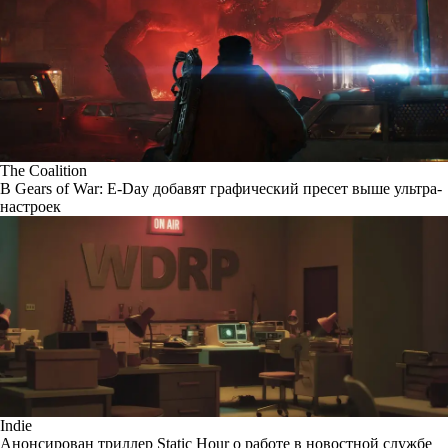
The Coalition
В Gears of War: E-Day добавят графический пресет выше ультра-
настроек
Indie
Анонсирован триллер Static Hour о работе в новостной службе