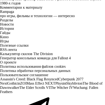
1980-х годов
Комментарии к материалу
Rampaga
про игры, фильмы и технологии — интересно
Разделы
Новости
Истории
Гайды
Кино
Игры
Полезные ссылки
RSS-лента
Калькулятор скилов The Division
Генератор консольных команда для Fallout 4
О проекте
Политика использования файлов cookies
Политика обработки персональных данных
Пользовательское соглашение
Assassin's Creed: Black Flag Resynced
Cyberpunk 2077
Next
Gothic
inZOI
Mass Effect NEXT
Physint
Skyblivion
The Blood of
Dawnwalker
The Elder Scrolls VI
The Witcher IV
Wuchang: Fallen
Feathers