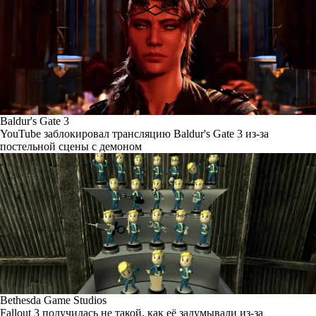
Baldur's Gate 3
YouTube заблокировал трансляцию Baldur's Gate 3 из-за
постельной сцены с демоном
Bethesda Game Studios
Fallout 3 получилась не такой, как её задумывали из-за