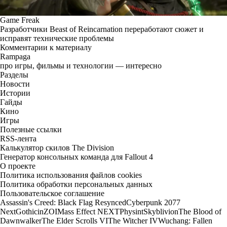
Game Freak
Разработчики Beast of Reincarnation переработают сюжет и
исправят технические проблемы
Комментарии к материалу
Rampaga
про игры, фильмы и технологии — интересно
Разделы
Новости
Истории
Гайды
Кино
Игры
Полезные ссылки
RSS-лента
Калькулятор скилов The Division
Генератор консольных команда для Fallout 4
О проекте
Политика использования файлов cookies
Политика обработки персональных данных
Пользовательское соглашение
Assassin's Creed: Black Flag Resynced
Cyberpunk 2077
Next
Gothic
inZOI
Mass Effect NEXT
Physint
Skyblivion
The Blood of
Dawnwalker
The Elder Scrolls VI
The Witcher IV
Wuchang: Fallen