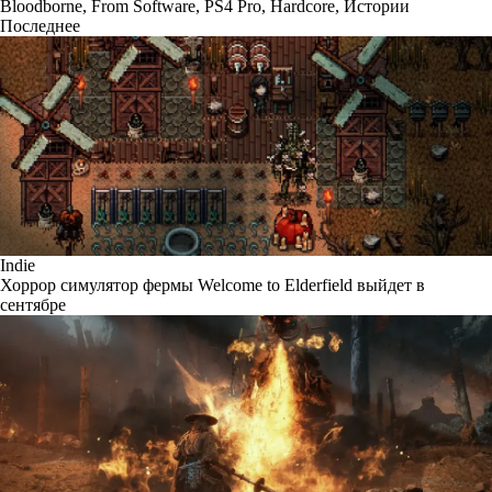
Bloodborne
,
From Software
,
PS4 Pro
,
Hardcore
,
Истории
Последнее
Indie
Хоррор симулятор фермы Welcome to Elderfield выйдет в
сентябре