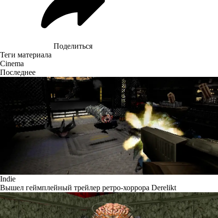
Поделиться
Теги материала
Cinema
Последнее
Indie
Вышел геймплейный трейлер ретро-хоррора Derelikt