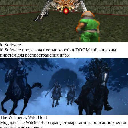
id Software
id Software продавала пустые коробки DOOM тайваньским
пиратам для распространения игры
The Witcher 3: Wild Hunt
Мод для The Witcher 3 возвращает вырезанные описания квестов
и сюжетные заставки