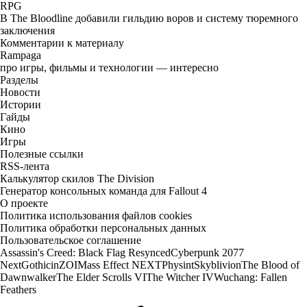
RPG
В The Bloodline добавили гильдию воров и систему тюремного
заключения
Комментарии к материалу
Rampaga
про игры, фильмы и технологии — интересно
Разделы
Новости
Истории
Гайды
Кино
Игры
Полезные ссылки
RSS-лента
Калькулятор скилов The Division
Генератор консольных команда для Fallout 4
О проекте
Политика использования файлов cookies
Политика обработки персональных данных
Пользовательское соглашение
Assassin's Creed: Black Flag Resynced
Cyberpunk 2077
Next
Gothic
inZOI
Mass Effect NEXT
Physint
Skyblivion
The Blood of
Dawnwalker
The Elder Scrolls VI
The Witcher IV
Wuchang: Fallen
Feathers