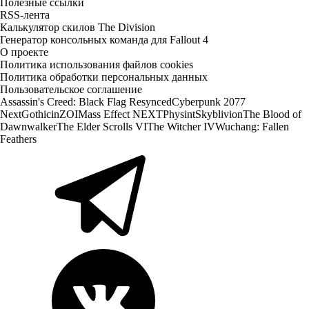
Полезные ссылки
RSS-лента
Калькулятор скилов The Division
Генератор консольных команда для Fallout 4
О проекте
Политика использования файлов cookies
Политика обработки персональных данных
Пользовательское соглашение
Assassin's Creed: Black Flag Resynced
Cyberpunk 2077
Next
Gothic
inZOI
Mass Effect NEXT
Physint
Skyblivion
The Blood of
Dawnwalker
The Elder Scrolls VI
The Witcher IV
Wuchang: Fallen
Feathers