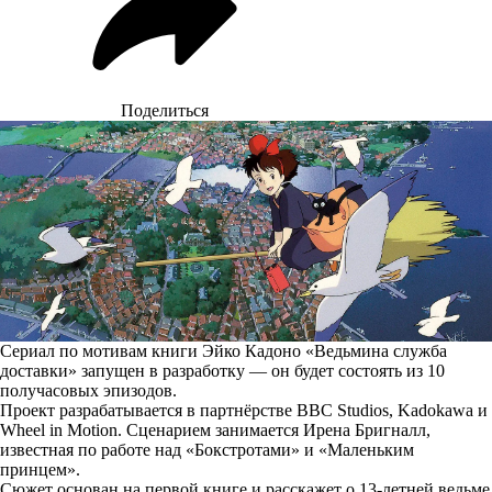
Поделиться
Сериал по мотивам книги Эйко Кадоно «Ведьмина служба
доставки» запущен в разработку — он будет состоять из 10
получасовых эпизодов.
Проект
разрабатывается
в партнёрстве BBC Studios, Kadokawa и
Wheel in Motion. Сценарием занимается Ирена Бригналл,
известная по работе над «Бокстротами» и «Маленьким
принцем».
Сюжет основан на первой книге и расскажет о 13-летней ведьме