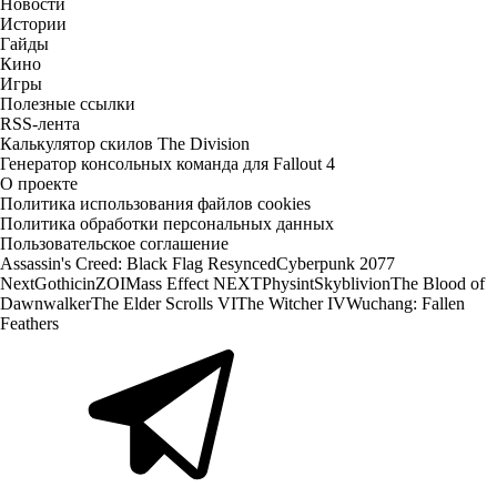
Новости
Истории
Гайды
Кино
Игры
Полезные ссылки
RSS-лента
Калькулятор скилов The Division
Генератор консольных команда для Fallout 4
О проекте
Политика использования файлов cookies
Политика обработки персональных данных
Пользовательское соглашение
Assassin's Creed: Black Flag Resynced
Cyberpunk 2077
Next
Gothic
inZOI
Mass Effect NEXT
Physint
Skyblivion
The Blood of
Dawnwalker
The Elder Scrolls VI
The Witcher IV
Wuchang: Fallen
Feathers