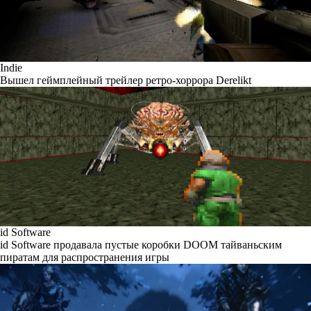
Indie
Вышел геймплейный трейлер ретро-хоррора Derelikt
id Software
id Software продавала пустые коробки DOOM тайваньским
пиратам для распространения игры