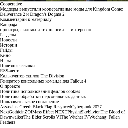
Cooperative
Моддеры выпустили кооперативные моды для Kingdom Come:
Deliverance 2 и Dragon’s Dogma 2
Комментарии к материалу
Rampaga
про игры, фильмы и технологии — интересно
Разделы
Новости
Истории
Гайды
Кино
Игры
Полезные ссылки
RSS-лента
Калькулятор скилов The Division
Генератор консольных команда для Fallout 4
О проекте
Политика использования файлов cookies
Политика обработки персональных данных
Пользовательское соглашение
Assassin's Creed: Black Flag Resynced
Cyberpunk 2077
Next
Gothic
inZOI
Mass Effect NEXT
Physint
Skyblivion
The Blood of
Dawnwalker
The Elder Scrolls VI
The Witcher IV
Wuchang: Fallen
Feathers