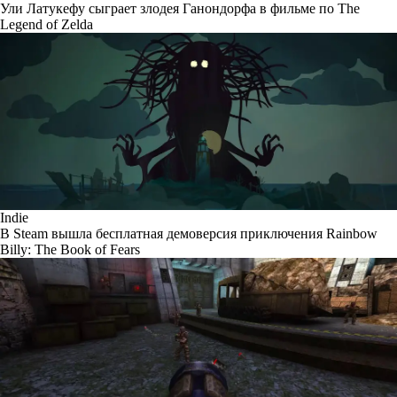
Ули Латукефу сыграет злодея Ганондорфа в фильме по The
Legend of Zelda
Indie
В Steam вышла бесплатная демоверсия приключения Rainbow
Billy: The Book of Fears