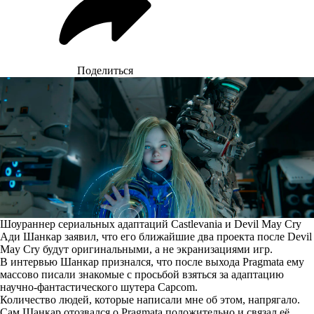
Поделиться
Шоураннер сериальных адаптаций Castlevania и Devil May Cry
Ади Шанкар заявил, что его ближайшие два проекта после Devil
May Cry будут оригинальными, а не экранизациями игр.
В интервью Шанкар признался, что после выхода Pragmata ему
массово писали знакомые с просьбой взяться за адаптацию
научно-фантастического шутера Capcom.
Количество людей, которые написали мне об этом, напрягало.
Сам Шанкар отозвался о Pragmata положительно и связал её