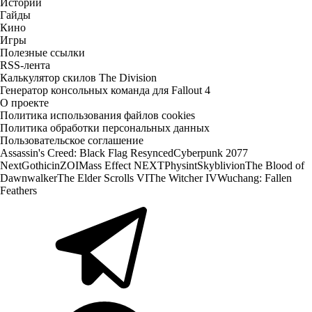
Истории
Гайды
Кино
Игры
Полезные ссылки
RSS-лента
Калькулятор скилов The Division
Генератор консольных команда для Fallout 4
О проекте
Политика использования файлов cookies
Политика обработки персональных данных
Пользовательское соглашение
Assassin's Creed: Black Flag Resynced
Cyberpunk 2077
Next
Gothic
inZOI
Mass Effect NEXT
Physint
Skyblivion
The Blood of
Dawnwalker
The Elder Scrolls VI
The Witcher IV
Wuchang: Fallen
Feathers