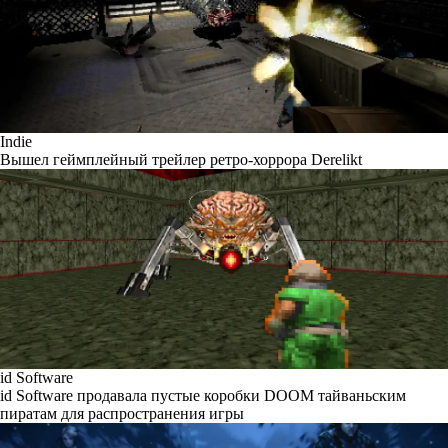
Indie
Вышел геймплейный трейлер ретро-хоррора Derelikt
id Software
id Software продавала пустые коробки DOOM тайваньским
пиратам для распространения игры