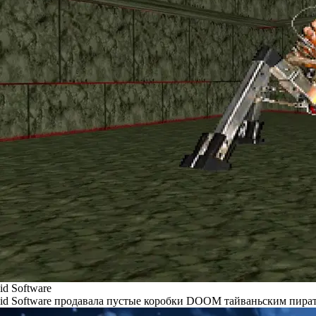
id Software
id Software продавала пустые коробки DOOM тайваньским пира