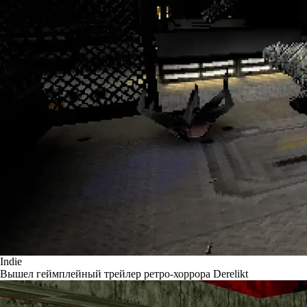
Indie
Вышел геймплейный трейлер ретро-хоррора Derelikt