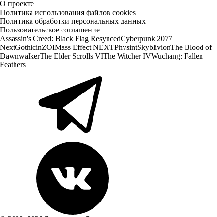
О проекте
Политика использования файлов cookies
Политика обработки персональных данных
Пользовательское соглашение
Assassin's Creed: Black Flag Resynced
Cyberpunk 2077
Next
Gothic
inZOI
Mass Effect NEXT
Physint
Skyblivion
The Blood of
Dawnwalker
The Elder Scrolls VI
The Witcher IV
Wuchang: Fallen
Feathers