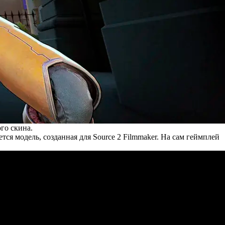
го скина.
я модель, созданная для Source 2 Filmmaker. На сам геймплей